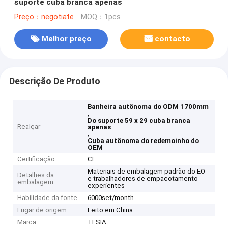
suporte cuba branca apenas
Preço：negotiate
MOQ：1pcs
Melhor preço
contacto
Descrição De Produto
Banheira autônoma do ODM 1700mm
,
Do suporte 59 x 29 cuba branca
Realçar
apenas
,
Cuba autônoma do redemoinho do
OEM
Certificação
CE
Materiais de embalagem padrão do EO
Detalhes da
e trabalhadores de empacotamento
embalagem
experientes
Habilidade da fonte
6000set/month
Lugar de origem
Feito em China
Marca
TESIA