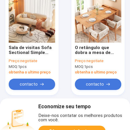
Sala de visitas Sofa
O retângulo que
Sectional Simple
dobra a mesa de
Modern Furniture de
jantar telescópica
Preço:
negotiate
Preço:
negotiate
Seater da flanela 3
ajustou a mobília
MOQ:
1pcs
MOQ:
1pcs
do apartamento
moderna simples de
Burlywood
obtenha o ultimo preço
obtenha o ultimo preço
contacto
contacto
Economize seu tempo
Deixe-nos contatar os melhores produtos
com você.