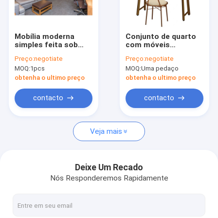
Show de RV
Quem Somos
Mobília moderna
Conjunto de quarto
simples feita sob
com móveis
Fale Conosco
encomenda do grupo
espelhados
Preço:
negotiate
Preço:
negotiate
de quarto de Ash Oak
clássicos modernos,
MOQ:
1pcs
MOQ:
Uma pedaço
Beech Teak Home
penteadeira com
acabamento em
obtenha o ultimo preço
obtenha o ultimo preço
melamina
Espaço que salvar a escadaria espiral
contacto
contacto
janelas de alumínio do quadro
Veja mais
Portas de alumínio do quadro
Vestuário personalizado
Deixe Um Recado
Nós Responderemos Rapidamente
Trilhos interiores da escada
Armários de cozinha modulares