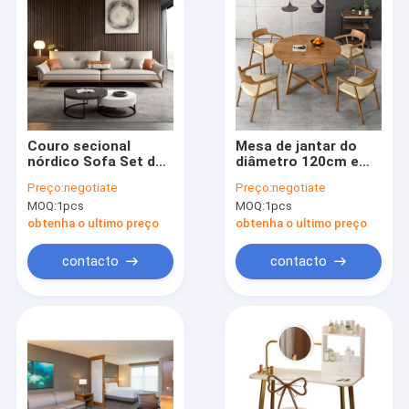
Couro secional
Mesa de jantar do
nórdico Sofa Set de
diâmetro 120cm e
couro do sofá da
grupo de madeira
Preço:
negotiate
Preço:
negotiate
casa pequena 3 4
redondos da cadeira
MOQ:
1pcs
MOQ:
1pcs
Seater
para a casa de
campo do pátio
obtenha o ultimo preço
obtenha o ultimo preço
contacto
contacto
Casa
produtos
Vídeos