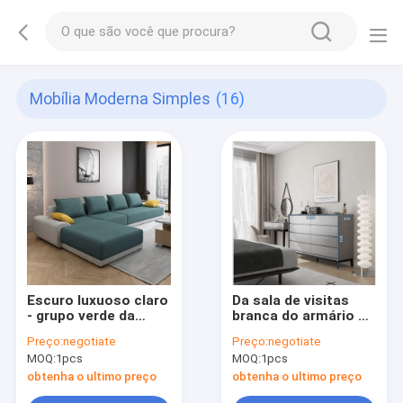
Mobília Moderna Simples
(16)
Escuro luxuoso claro
Da sala de visitas
- grupo verde da
branca do armário de
combinação da
armazenamento da
Preço:
negotiate
Preço:
negotiate
mobília de Grey Cloth
madeira maciça
MOQ:
1pcs
MOQ:
1pcs
Sofa Simple Modern
mobília moderna
simples
obtenha o ultimo preço
obtenha o ultimo preço