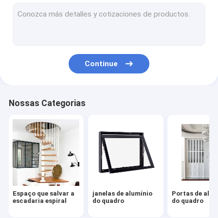
Casa do recipiente da casa pré-fabricada
Oficina da construção de aço
Mobília moderna simples
Continue
Armários de banheiro personalizados
Revestimento de madeira da grão
Nossas Categorias
Parede de separação do escritório
Porta automatizada da garagem
Porta de madeira do MDF
Mobília do hotel da parte alta
Espaço que salvar a
janelas de alumínio
Portas de alum
Parede de cortina de alumínio
escadaria espiral
do quadro
do quadro