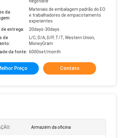
negotiate
Materiais de embalagem padrão do EO
es da
e trabalhadores de empacotamento
agem:
experientes
de entrega:
20days-30days
s de
L/C, D/A, D/P, T/T, Western Union,
ento:
MoneyGram
dade da fonte:
6000set/month
elhor Preço
Contato
AÇÃO:
Armazém da oficina