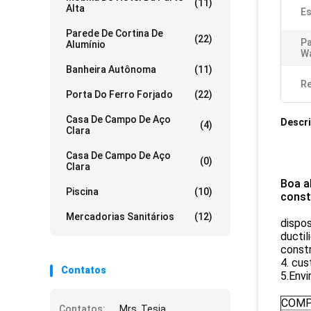
(11)
Alta
Es
Parede De Cortina De
(22)
Pa
Alumínio
Wa
Banheira Autônoma
(11)
Re
Porta Do Ferro Forjado
(22)
Casa De Campo De Aço
Descr
(4)
Clara
Casa De Campo De Aço
(0)
Clara
Boa a
Piscina
(10)
const
Mercadorias Sanitários
(12)
dispos
ductil
const
4. cus
Contatos
5.Envi
COMP
Contatos:
Mrs. Tesia