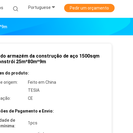
Portuguese
os
Pedir um orçamento
m*9m
 do armazém da construção de aço 1500sqm
onstrói 25m*80m*9m
es do produto:
de origem:
Feito em China
TESIA
cação:
CE
ões de Pagamento e Envio:
dade de
1pcs
mínima: