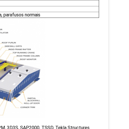
a, parafusos normais
PM, 3D3S, SAP2000, TSSD, Tekla Structures