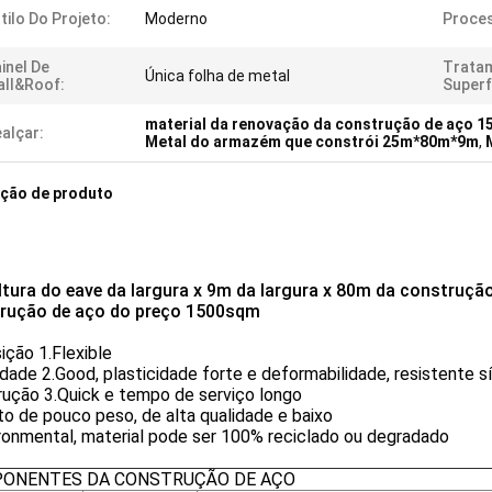
tilo Do Projeto:
Moderno
Proce
inel De
Trata
Única folha de metal
ll&Roof:
Superf
material da renovação da construção de aço 
alçar:
Metal do armazém que constrói 25m*80m*9m
,
ição de produto
ltura do eave da largura x 9m da largura x 80m da construç
rução de aço do preço 1500sqm
ição 1.Flexible
idade 2.Good, plasticidade forte e deformabilidade, resistente s
rução 3.Quick e tempo de serviço longo
to de pouco peso, de alta qualidade e baixo
ronmental, material pode ser 100% reciclado ou degradado
ONENTES DA CONSTRUÇÃO DE AÇO