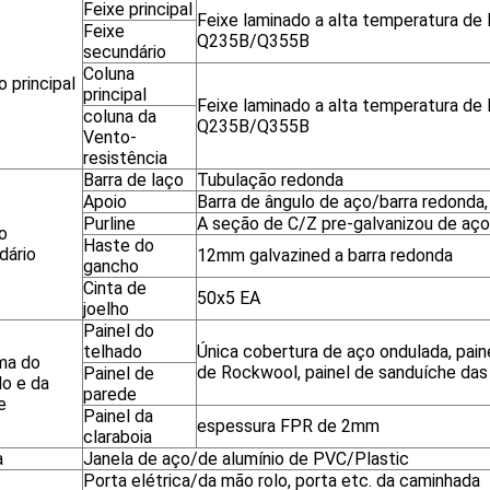
Feixe principal
Feixe laminado a alta temperatura de 
Feixe
Q235B/Q355B
secundário
Coluna
 principal
principal
Feixe laminado a alta temperatura de 
coluna da
Q235B/Q355B
Vento-
resistência
Barra de laço
Tubulação redonda
Apoio
Barra de ângulo de aço/barra redonda
Purline
A seção de C/Z pre-galvanizou de aço
o
Haste do
dário
12mm galvazined a barra redonda
gancho
Cinta de
50x5 EA
joelho
Painel do
telhado
Única cobertura de aço ondulada, pain
ma do
de Rockwool, painel de sanduíche das 
Painel de
do e da
parede
e
Painel da
espessura FPR de 2mm
claraboia
a
Janela de aço/de alumínio de PVC/Plastic
Porta elétrica/da mão rolo, porta etc. da caminhada