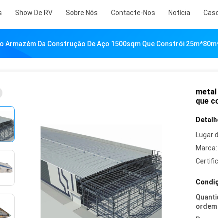
s
Show De RV
Sobre Nós
Contacte-Nos
Notícia
Cas
Do Armazém Da Construção De Aço 1500sqm Que Constrói 25m*80
metal
que c
Detalh
Lugar 
Marca:
Certifi
Condiç
Quanti
ordem 