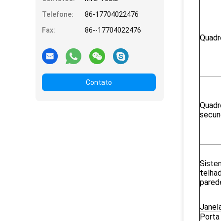
Telefone:
86-17704022476
Fax:
86--17704022476
Quadro
Contato
Quadr
secun
Siste
telha
pared
Janel
Porta