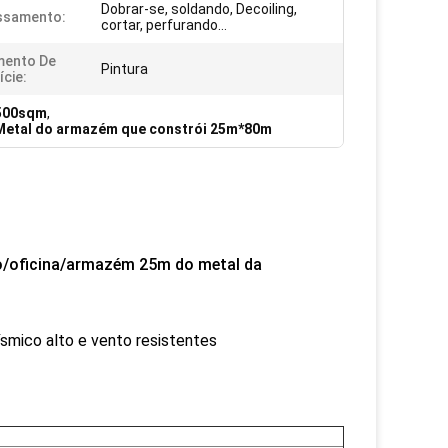
Dobrar-se, soldando, Decoiling,
ssamento:
cortar, perfurando…
mento De
Pintura
ície:
1500sqm
,
Metal do armazém que constrói 25m*80m
ão/oficina/armazém 25m do metal da
ísmico alto e vento resistentes