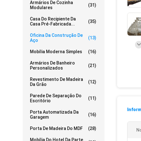
Armários De Cozinha
(31)
Modulares
Casa Do Recipiente Da
(35)
Casa Pré-Fabricada...
Oficina Da Construção De
(13)
Aço
Mobília Moderna Simples
(16)
Armários De Banheiro
(21)
Personalizados
Revestimento De Madeira
(12)
Da Grão
Parede De Separação Do
(11)
Escritório
Infor
Porta Automatizada Da
(16)
Garagem
Porta De Madeira Do MDF
(28)
N
Mobília Do Hotel Da Parte