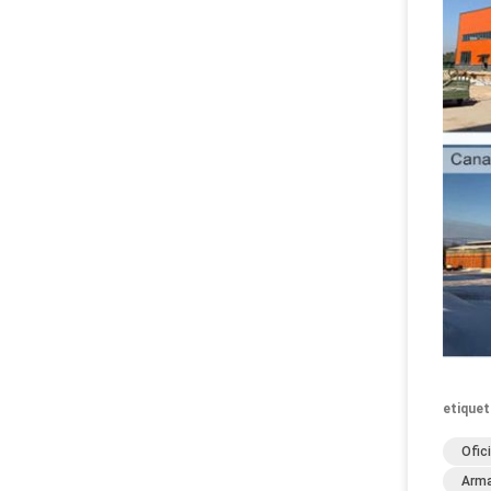
etiquet
Ofic
Arma