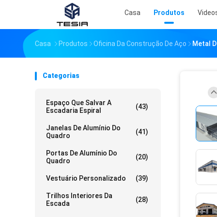
Casa
Produtos
Video
Casa
Produtos
Oficina Da Construção De Aço
Metal 
Categorias
Espaço Que Salvar A
(43)
Escadaria Espiral
Janelas De Alumínio Do
(41)
Quadro
Portas De Alumínio Do
(20)
Quadro
Vestuário Personalizado
(39)
Trilhos Interiores Da
(28)
Escada