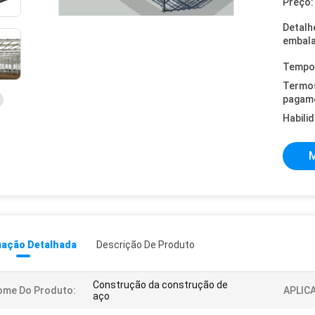
Preço:
Detalh
embal
Tempo 
Termo
pagam
Habili
M
mação Detalhada
Descrição De Produto
Construção da construção de
ome Do Produto:
APLIC
aço