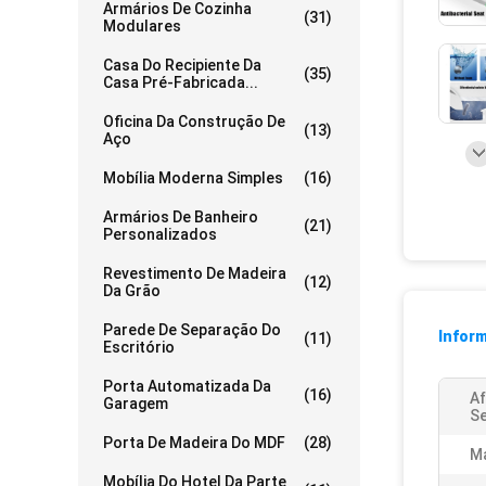
Armários De Cozinha
(31)
Modulares
Casa Do Recipiente Da
(35)
Casa Pré-Fabricada...
Oficina Da Construção De
(13)
Aço
Mobília Moderna Simples
(16)
Armários De Banheiro
(21)
Personalizados
Revestimento De Madeira
(12)
Da Grão
Parede De Separação Do
Infor
(11)
Escritório
Porta Automatizada Da
(16)
Af
Garagem
Se
Porta De Madeira Do MDF
(28)
Ma
Mobília Do Hotel Da Parte