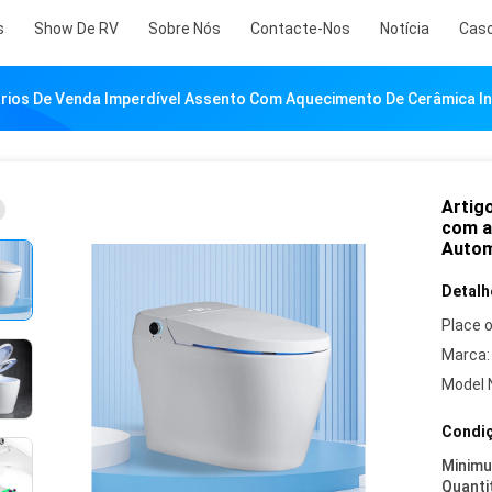
s
Show De RV
Sobre Nós
Contacte-Nos
Notícia
Cas
ários De Venda Imperdível Assento Com Aquecimento De Cerâmica In
Artig
com a
Autom
Detalh
Place o
Marca:
Model 
Condiç
Minim
Quanti