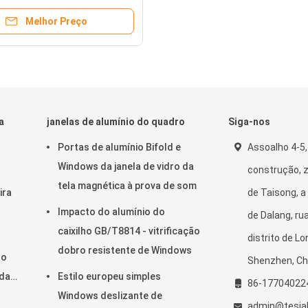
Melhor Preço
a
janelas de alumínio do quadro
Siga-nos
Portas de alumínio Bifold e
Assoalho 4-5,
Windows da janela de vidro da
construção, z
tela magnética à prova de som
ira
de Taisong, 
Impacto do alumínio do
de Dalang, ru
caixilho GB/T8814 - vitrificação
distrito de L
dobro resistente de Windows
ro
Shenzhen, Ch
 da
Estilo europeu simples
86-17704022
Windows deslizante de
admin@tesiab