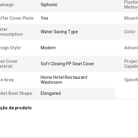
Flushi
ainage:
Siphonic
Metho
ffer Cover Plate:
Yes
Mounti
ater
Water Saving Type
Color:
onsumption:
sign Style:
Modern
Advan
at Cover
Projec
Soft Closing PP Seat Cover
terial:
Capabil
Home Hotel Restaurant
e Area:
Specif
Washroom
ilet Bowl Shape:
Elongated
ição de produto