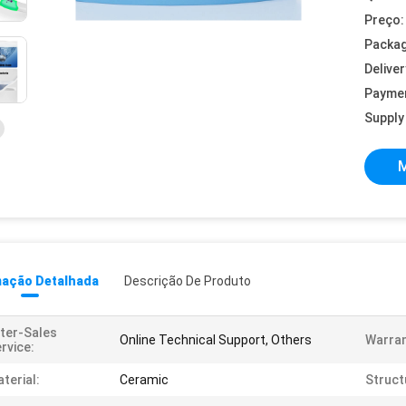
Preço:
Packag
Deliver
Payme
Supply 
M
mação Detalhada
Descrição De Produto
ter-Sales
Online Technical Support, Others
Warran
rvice:
terial:
Ceramic
Struct