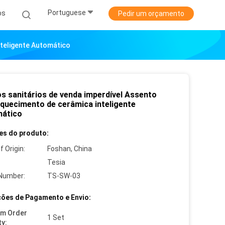
Portuguese
os
Pedir um orçamento
teligente Automático
os sanitários de venda imperdível Assento
quecimento de cerâmica inteligente
ático
es do produto:
f Origin:
Foshan, China
Tesia
Number:
TS-SW-03
ões de Pagamento e Envio:
um Order
1 Set
ty: