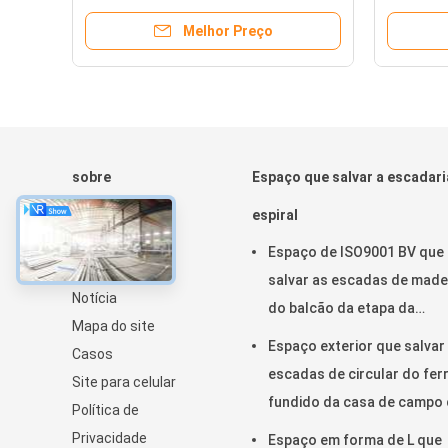
Aquecimento Vaso Sanitário
For Sale
Melhor Preço
sobre
Espaço que salvar a escadari
Casa
espiral
Produtos
Espaço de ISO9001 BV que
Sobre nós
salvar as escadas de made
Notícia
do balcão da etapa da
Mapa do site
escadaria espiral internas
Espaço exterior que salvar
Casos
escadas de circular do fer
Site para celular
fundido da casa de campo
Política de
escadaria espiral
Privacidade
Espaço em forma de L que