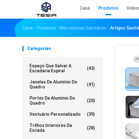
Casa
Produtos
Video
Casa
Produtos
Mercadorias Sanitários
Artigos Sanit
Categorias
Espaço Que Salvar A
(43)
Escadaria Espiral
Janelas De Alumínio Do
(41)
Quadro
Portas De Alumínio Do
(20)
Quadro
Vestuário Personalizado
(39)
Trilhos Interiores Da
(28)
Escada