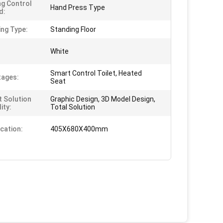
ng Control
Hand Press Type
d:
ng Type:
Standing Floor
White
Smart Control Toilet, Heated
tages:
Seat
t Solution
Graphic Design, 3D Model Design,
ity:
Total Solution
ication:
405X680X400mm