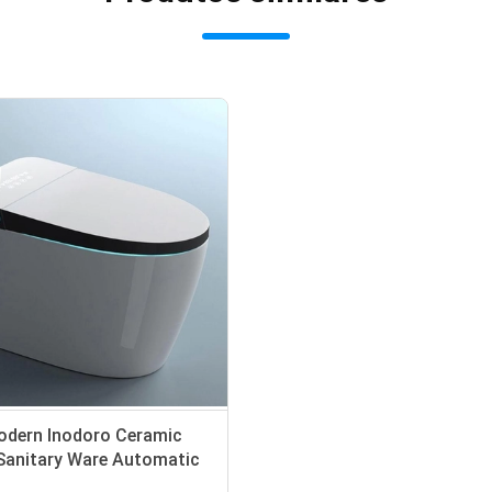
odern Inodoro Ceramic
Sanitary Ware Automatic
r Mounted Smart Toilet