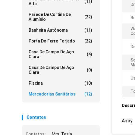
(11)
Alta
Dr
Parede De Cortina De
(22)
Bu
Alumínio
W
Banheira Autônoma
(11)
C
Porta Do Ferro Forjado
(22)
De
Casa De Campo De Aço
(4)
Clara
Se
Ma
Casa De Campo De Aço
(0)
Clara
Us
Piscina
(10)
To
Mercadorias Sanitários
(12)
Descr
Contatos
Array
Contatos:
Mrs. Tesia