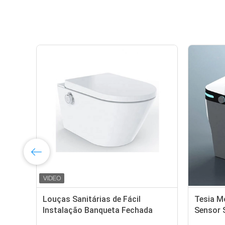
Louças Sanitárias de Fácil
Tesia M
Instalação Banqueta Fechada
Sensor 
Tigela Redonda Cor Branca
Wc Floo