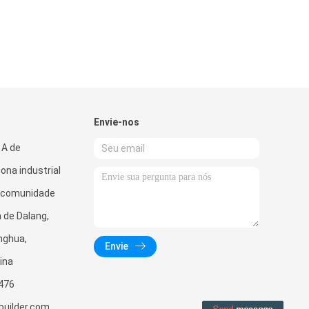
Envie-nos
 A de
ona industrial
a comunidade
a de Dalang,
onghua,
Envie
ina
476
uilder.com