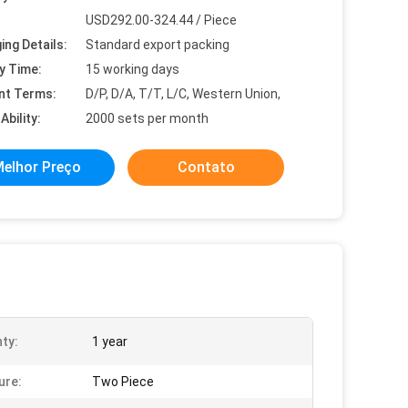
USD292.00-324.44 / Piece
ing Details:
Standard export packing
y Time:
15 working days
nt Terms:
D/P, D/A, T/T, L/C, Western Union,
Ability:
2000 sets per month
elhor Preço
Contato
ty:
1 year
ure:
Two Piece