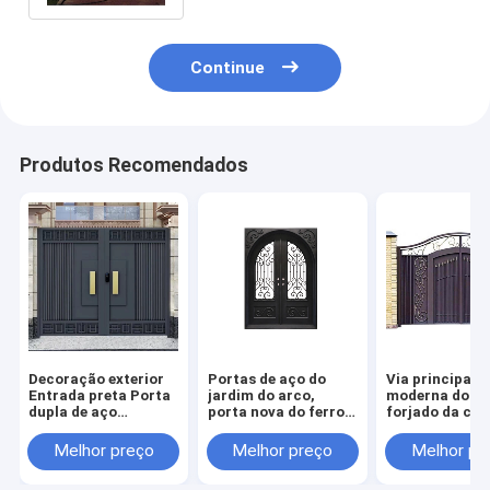
Continue
Produtos Recomendados
Decoração exterior
Portas de aço do
Via principal
Entrada preta Porta
jardim do arco,
moderna do fe
dupla de aço
porta nova do ferro
forjado da cas
inoxidável Porta
forjado da casa de
ferro forjado 
principal de ferro
campo do projeto
Front Door do
Melhor preço
Melhor preço
Melhor pr
forjado
projeto