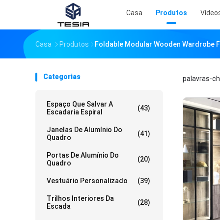
Casa
Produtos
Vídeo
Casa
Produtos
Foldable Modular Wooden Wardrobe Fa
Categorias
palavras-c
Espaço Que Salvar A
(43)
Escadaria Espiral
Janelas De Alumínio Do
(41)
Quadro
Portas De Alumínio Do
(20)
Quadro
Vestuário Personalizado
(39)
Trilhos Interiores Da
(28)
Escada