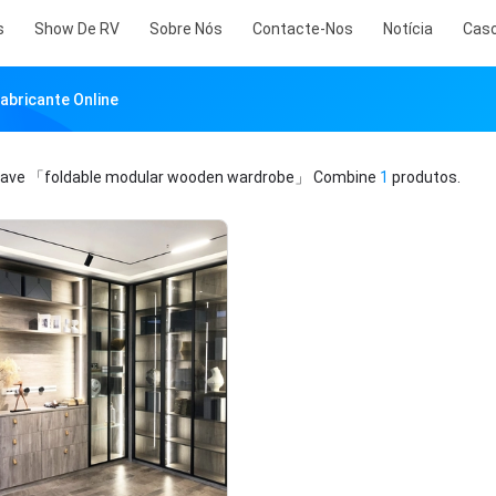
s
Show De RV
Sobre Nós
Contacte-Nos
Notícia
Cas
bricante Online
have
「foldable modular wooden wardrobe」
Combine
1
produtos.