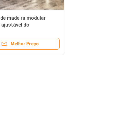
 de madeira modular
 ajustável do
amento do vestuário na
visitas
Melhor Preço