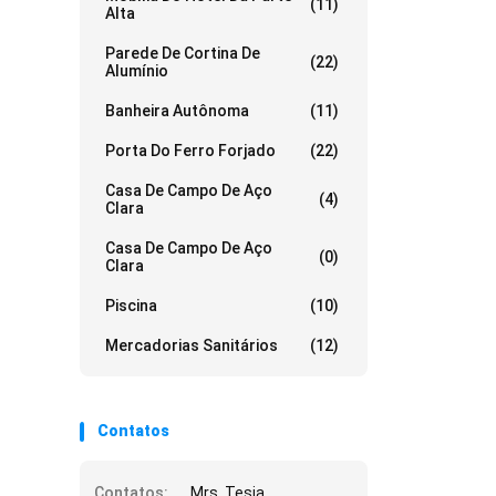
(11)
Alta
Parede De Cortina De
(22)
Alumínio
Banheira Autônoma
(11)
Porta Do Ferro Forjado
(22)
Casa De Campo De Aço
(4)
Clara
Casa De Campo De Aço
(0)
Clara
Piscina
(10)
Mercadorias Sanitários
(12)
Contatos
Contatos:
Mrs. Tesia