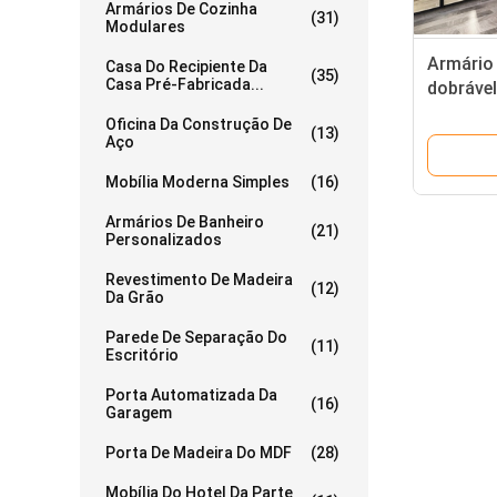
Armários De Cozinha
(31)
Modulares
Armário
Casa Do Recipiente Da
(35)
Casa Pré-Fabricada...
dobrável
armazen
Oficina Da Construção De
(13)
sala de 
Aço
Mobília Moderna Simples
(16)
Armários De Banheiro
(21)
Personalizados
Revestimento De Madeira
(12)
Da Grão
Parede De Separação Do
(11)
Escritório
Porta Automatizada Da
(16)
Garagem
Porta De Madeira Do MDF
(28)
Mobília Do Hotel Da Parte