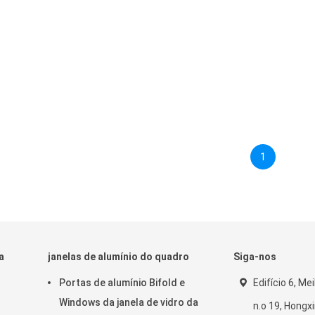
1
a
janelas de alumínio do quadro
Siga-nos
Portas de alumínio Bifold e
Edifício 6, Me
Windows da janela de vidro da
n.o 19, Hongx