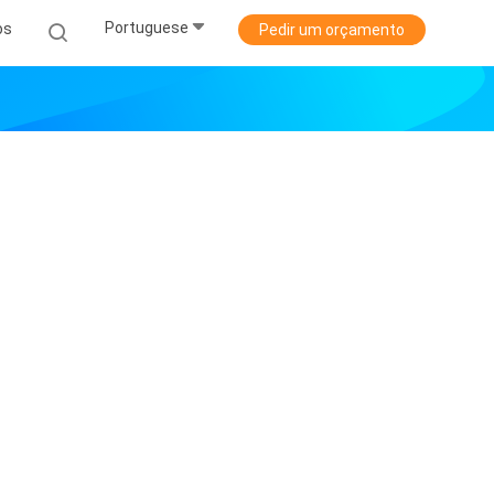
Portuguese
os
Pedir um orçamento