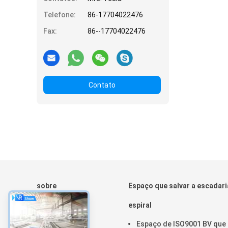
Telefone:
86-17704022476
Fax:
86--17704022476
Contato
sobre
Espaço que salvar a escadari
Casa
espiral
Produtos
Espaço de ISO9001 BV que