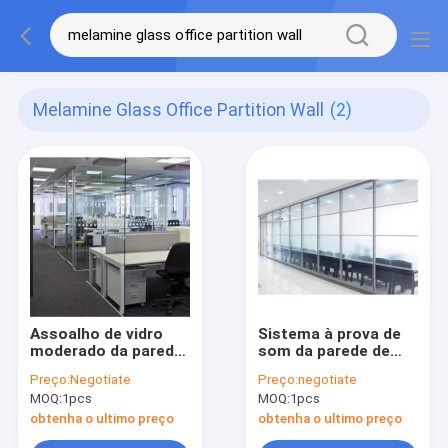
Melamine Glass Office Partition Wall
(2)
Assoalho de vidro
Sistema à prova de
moderado da parede
som da parede de
de separação do
separação de vidro
Preço:
Negotiate
Preço:
negotiate
escritório da
do STC 45db do
MOQ:
1pcs
MOQ:
1pcs
melamina aos
escritório com
divisores de sala à
portas
obtenha o ultimo preço
obtenha o ultimo preço
prova de som do