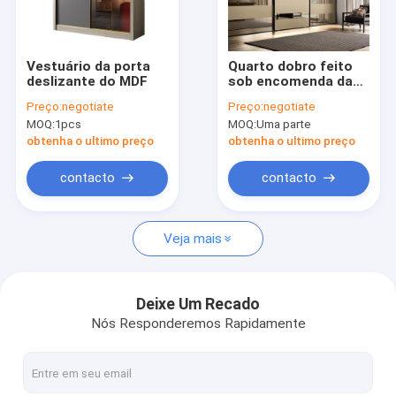
Show de RV
Sobre nós
Vestuário da porta
Quarto dobro feito
deslizante do MDF
sob encomenda da
Excursão da fábrica
casa do armário do
Preço:
negotiate
Preço:
negotiate
cacifo que desliza o
MOQ:
1pcs
MOQ:
Uma parte
vestuário da porta
Controle da qualidade
do espelho
obtenha o ultimo preço
obtenha o ultimo preço
Contacte-nos
contacto
contacto
Notícia
Veja mais
Casos
Peça umas citações
Deixe Um Recado
Nós Responderemos Rapidamente
Espaço que salvar a escadaria espiral