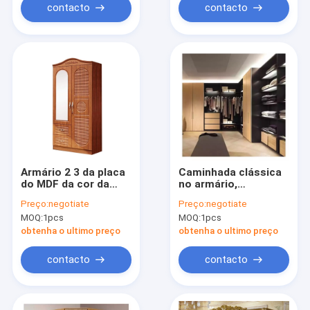
contacto
contacto
Armário 2 3 da placa
Caminhada clássica
do MDF da cor da
no armário,
textura do PVC multi
caminhada do
Preço:
negotiate
Preço:
negotiate
armário de 4 portas
vestuário de pano do
MOQ:
1pcs
MOQ:
1pcs
com espelho
sótão no vidro do
vestuário do armário
obtenha o ultimo preço
obtenha o ultimo preço
contacto
contacto