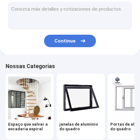
janelas de alumínio do quadro
Portas de alumínio do quadro
Vestuário personalizado
Continue
Trilhos interiores da escada
Armários de cozinha modulares
Nossas Categorias
Casa do recipiente da casa pré-fabricada
Oficina da construção de aço
Mobília moderna simples
Armários de banheiro personalizados
Espaço que salvar a
janelas de alumínio
Portas de alum
Revestimento de madeira da grão
escadaria espiral
do quadro
do quadro