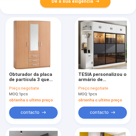
Dê a sua exigência
Obturador da placa
TESIA personalizou o
de partícula 3 que
armário de
desliza o vestuário
armazenamento de
Preço:
negotiate
Preço:
negotiate
construído no
vidro da porta
MOQ:
1pcs
MOQ:
1pcs
armário para o
deslizante da mobília
quarto pequeno
do quarto do
obtenha o ultimo preço
obtenha o ultimo preço
vestuário
contacto
contacto