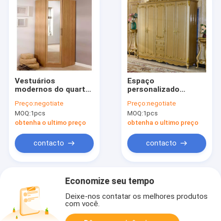
Vestuários
Espaço
modernos do quarto
personalizado
da madeira maciça,
madeira compensada
Preço:
negotiate
Preço:
negotiate
vestuário
do vestuário que
MOQ:
1pcs
MOQ:
1pcs
personalizado
salvar o organizador
mobília do quarto
luxuoso do armário
obtenha o ultimo preço
obtenha o ultimo preço
do quarto
contacto
contacto
Economize seu tempo
Deixe-nos contatar os melhores produtos
com você.