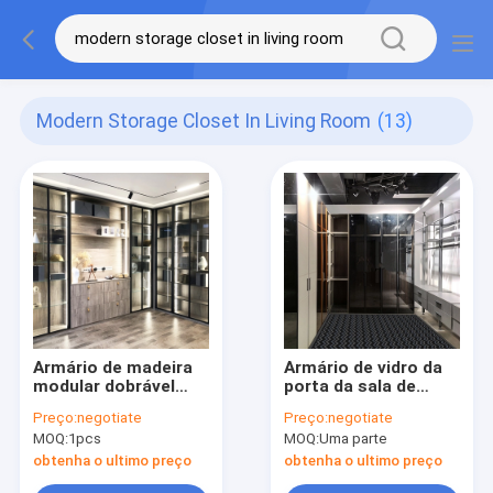
Modern Storage Closet In Living Room
(13)
Armário de madeira
Armário de vidro da
modular dobrável
porta da sala de
ajustável do
visitas do quarto,
Preço:
negotiate
Preço:
negotiate
armazenamento do
vestuário de alto
MOQ:
1pcs
MOQ:
Uma parte
vestuário na sala de
brilho moderno
visitas
obtenha o ultimo preço
obtenha o ultimo preço