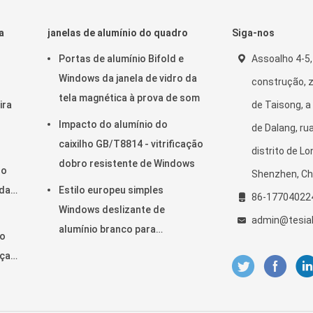
a
janelas de alumínio do quadro
Siga-nos
Portas de alumínio Bifold e
Assoalho 4-5,
Windows da janela de vidro da
construção, z
tela magnética à prova de som
ira
de Taisong, 
Impacto do alumínio do
de Dalang, ru
caixilho GB/T8814 - vitrificação
distrito de L
dobro resistente de Windows
ro
Shenzhen, Ch
 da
Estilo europeu simples
86-17704022
Windows deslizante de
admin@tesiab
alumínio branco para
ão
residencial
ça