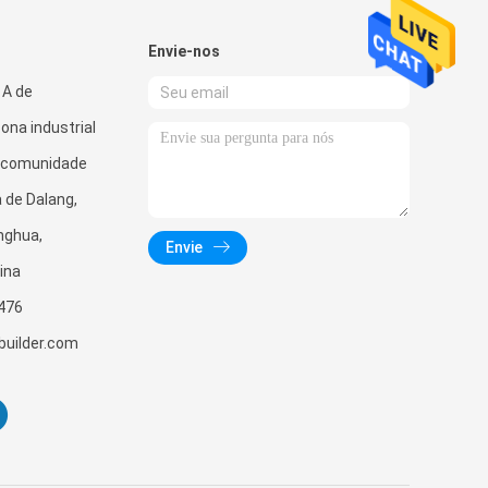
Envie-nos
 A de
ona industrial
a comunidade
a de Dalang,
onghua,
Envie
ina
476
uilder.com