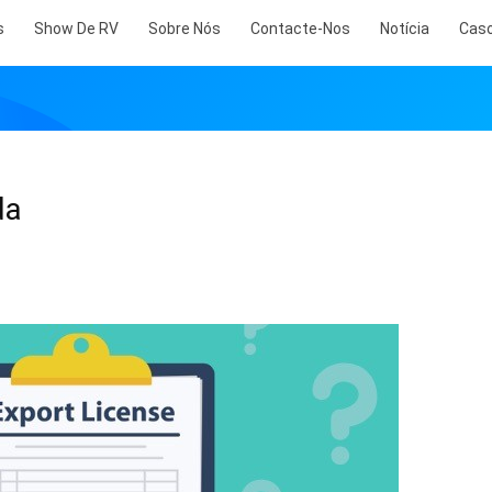
s
Show De RV
Sobre Nós
Contacte-Nos
Notícia
Cas
da