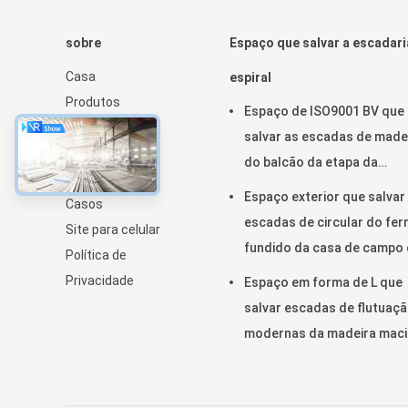
sobre
Espaço que salvar a escadari
Casa
espiral
Produtos
Espaço de ISO9001 BV que
Sobre nós
salvar as escadas de made
Notícia
do balcão da etapa da
Mapa do site
escadaria espiral internas
Espaço exterior que salvar
Casos
escadas de circular do fer
Site para celular
fundido da casa de campo
Política de
escadaria espiral
Privacidade
Espaço em forma de L que
salvar escadas de flutuaç
modernas da madeira maci
da escadaria espiral para a
casa