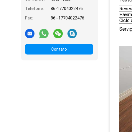
Reves
Telefone:
86-17704022476
Pavim
Fax:
86--17704022476
Ciclo
Servi
Contato