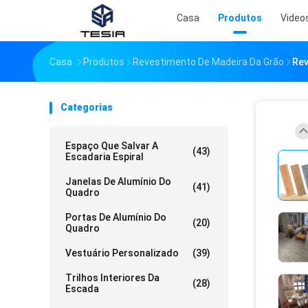
Casa
Produtos
Video
Casa
Produtos
Revestimento De Madeira Da Grão
Rev
Categorias
Espaço Que Salvar A
(43)
Escadaria Espiral
Janelas De Alumínio Do
(41)
Quadro
Portas De Alumínio Do
(20)
Quadro
Vestuário Personalizado
(39)
Trilhos Interiores Da
(28)
Escada