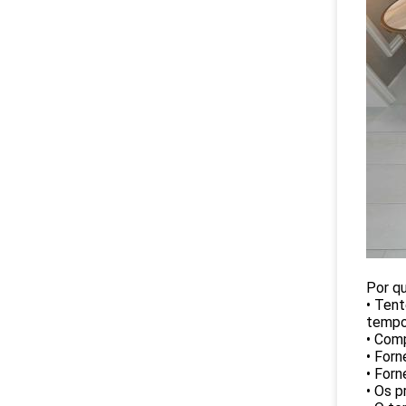
Por q
• Tent
tempo 
• Com
• Forn
• Forn
• Os p