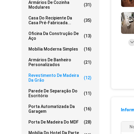
Armários De Cozinha
(31)
Modulares
Casa Do Recipiente Da
(35)
Casa Pré-Fabricada...
Oficina Da Construção De
(13)
Aço
Mobília Moderna Simples
(16)
Armários De Banheiro
(21)
Personalizados
Revestimento De Madeira
(12)
Da Grão
Parede De Separação Do
(11)
Escritório
Porta Automatizada Da
(16)
Infor
Garagem
Porta De Madeira Do MDF
(28)
N
Mobília Do Hotel Da Parte