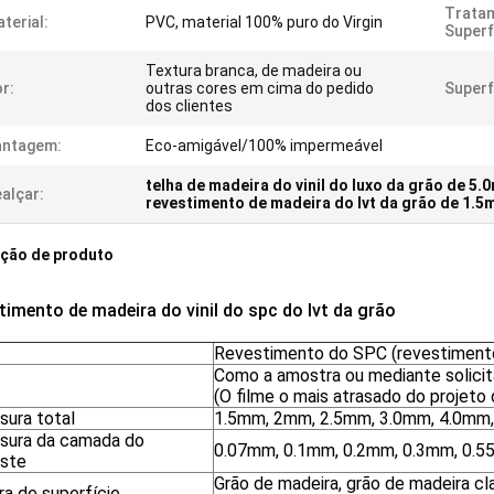
Trata
terial:
PVC, material 100% puro do Virgin
Superf
Textura branca, de madeira ou
r:
outras cores em cima do pedido
Superf
dos clientes
antagem:
Eco-amigável/100% impermeável
telha de madeira do vinil do luxo da grão de 5
alçar:
revestimento de madeira do lvt da grão de 1.
ição de produto
timento de madeira do vinil do spc do lvt da grão
Revestimento do SPC (revestimento 
Como a amostra ou mediante solici
(O filme o mais atrasado do projeto 
sura total
1.5mm, 2mm, 2.5mm, 3.0mm, 4.0mm, 
sura da camada do
0.07mm, 0.1mm, 0.2mm, 0.3mm, 0.
ste
Grão de madeira, grão de madeira cla
ra de superfície