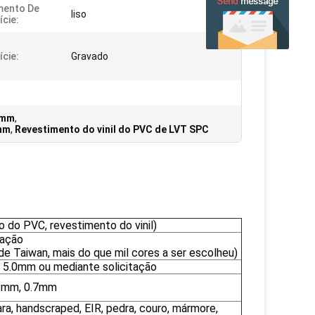
mento De
liso
ície:
ície:
Gravado
.0mm
,
5mm
,
Revestimento do vinil do PVC de LVT SPC
do PVC, revestimento do vinil)
tação
de Taiwan, mais do que mil cores a ser escolheu)
5.0mm ou mediante solicitação
55mm, 0.7mm
ra, handscraped, EIR, pedra, couro, mármore,