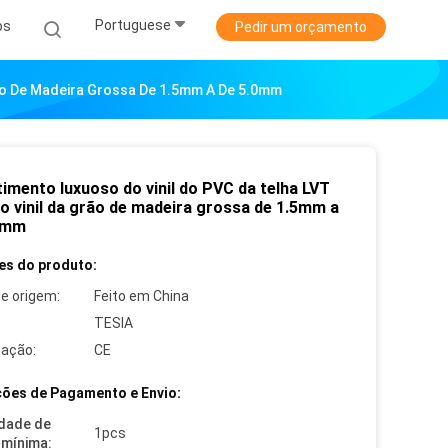
Portuguese
os
Pedir um orçamento
rão De Madeira Grossa De 1.5mm A De 5.0mm
timento luxuoso do vinil do PVC da telha LVT
o vinil da grão de madeira grossa de 1.5mm a
0mm
es do produto:
de origem:
Feito em China
TESIA
cação:
CE
ões de Pagamento e Envio:
dade de
1pcs
mínima: