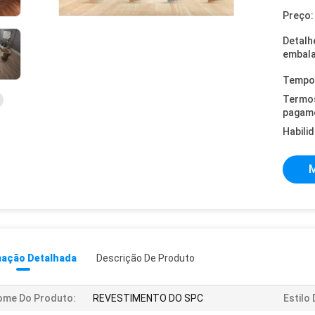
Preço:
Detalh
embal
Tempo 
Termo
pagam
Habili
M
mação Detalhada
Descrição De Produto
ome Do Produto:
REVESTIMENTO DO SPC
Estilo