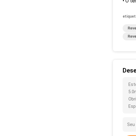
• O t
etiquet
Reve
Reve
Dese
Est
5.0
Obr
Esp