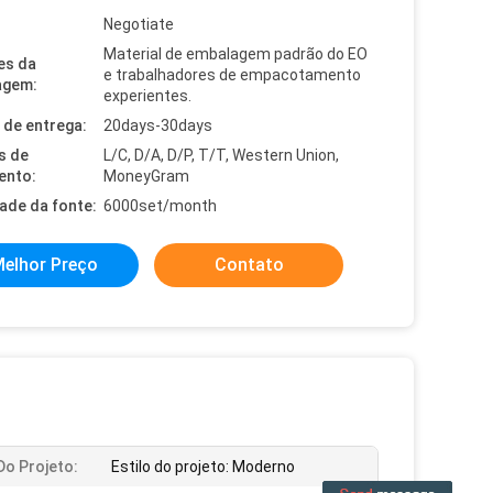
Negotiate
Material de embalagem padrão do EO
es da
e trabalhadores de empacotamento
agem:
experientes.
de entrega:
20days-30days
s de
L/C, D/A, D/P, T/T, Western Union,
ento:
MoneyGram
dade da fonte:
6000set/month
elhor Preço
Contato
 Do Projeto:
Estilo do projeto: Moderno