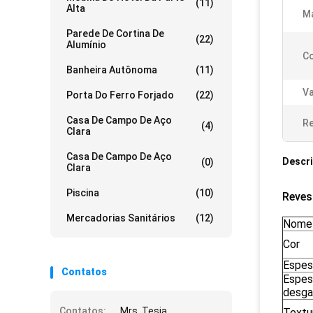
(11)
Alta
Ma
Parede De Cortina De
(22)
Alumínio
Co
Banheira Autônoma
(11)
V
Porta Do Ferro Forjado
(22)
Casa De Campo De Aço
Re
(4)
Clara
Casa De Campo De Aço
Descr
(0)
Clara
Piscina
(10)
Reves
Mercadorias Sanitários
(12)
Nome
Cor
Espes
Contatos
Espes
desga
Contatos:
Mrs. Tesia
Textu