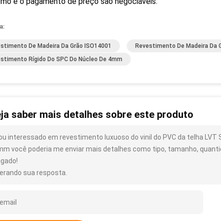
ermo e o pagamento de preço são negociáveis.
a:
stimento De Madeira Da Grão ISO14001
Revestimento De Madeira Da 
stimento Rígido Do SPC Do Núcleo De 4mm
ja saber mais detalhes sobre este produto
ou interessado em revestimento luxuoso do vinil do PVC da telha LVT 
mm você poderia me enviar mais detalhes como tipo, tamanho, quantid
igado!
erando sua resposta.