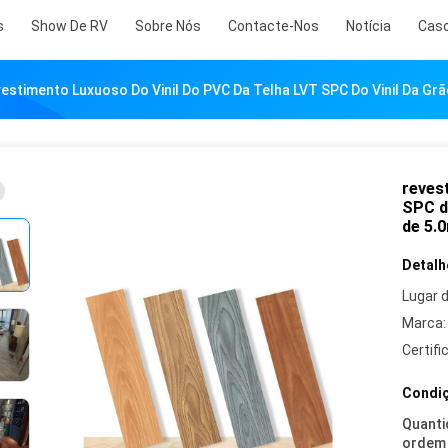
s
Show De RV
Sobre Nós
Contacte-Nos
Notícia
Cas
estimento Luxuoso Do Vinil Do PVC Da Telha LVT SPC Do Vinil Da G
reves
SPC d
de 5.
Detalh
Lugar 
Marca:
Certifi
Condiç
Quanti
ordem 