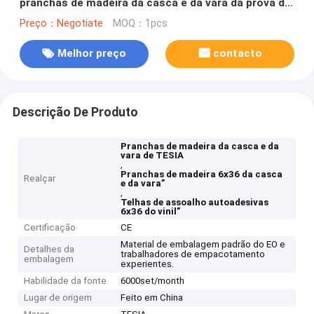
pranchas de madeira da casca e da vara da prova de
deslizamento”
Preço：Negotiate
MOQ：1pcs
Melhor preço
contacto
Descrição De Produto
Pranchas de madeira da casca e da
vara de TESIA
,
Pranchas de madeira 6x36 da casca
Realçar
e da vara”
,
Telhas de assoalho autoadesivas
6x36 do vinil”
Certificação
CE
Material de embalagem padrão do EO e
Detalhes da
trabalhadores de empacotamento
embalagem
experientes.
Habilidade da fonte
6000set/month
Lugar de origem
Feito em China