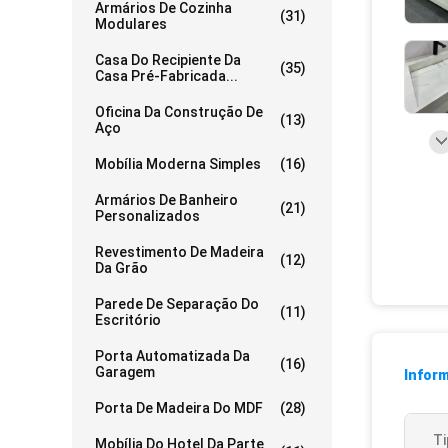
Armários De Cozinha
(31)
Modulares
Casa Do Recipiente Da
(35)
Casa Pré-Fabricada...
Oficina Da Construção De
(13)
Aço
Mobília Moderna Simples
(16)
Armários De Banheiro
(21)
Personalizados
Revestimento De Madeira
(12)
Da Grão
Parede De Separação Do
(11)
Escritório
Porta Automatizada Da
(16)
Garagem
Infor
Porta De Madeira Do MDF
(28)
Ti
Mobília Do Hotel Da Parte