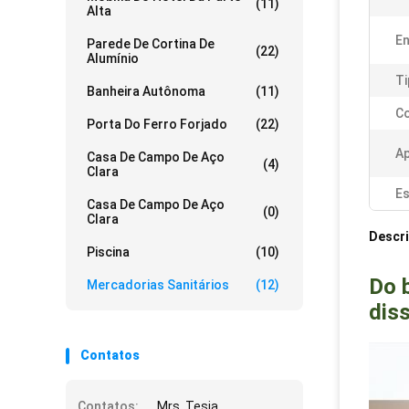
(11)
Alta
En
Parede De Cortina De
(22)
Alumínio
Ti
Banheira Autônoma
(11)
Co
Porta Do Ferro Forjado
(22)
Ap
Casa De Campo De Aço
(4)
Clara
Es
Casa De Campo De Aço
(0)
Clara
Descr
Piscina
(10)
Do 
Mercadorias Sanitários
(12)
dis
Contatos
Contatos:
Mrs. Tesia