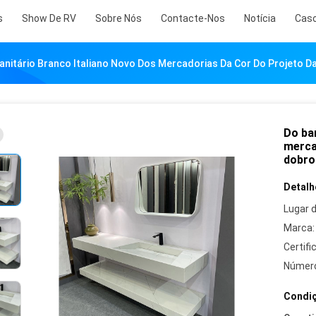
s
Show De RV
Sobre Nós
Contacte-Nos
Notícia
Cas
anitário Branco Italiano Novo Dos Mercadorias Da Cor Do Projeto D
Do ba
merca
dobro
Detalh
Lugar 
Marca:
Certifi
Número
Condiç