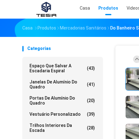
Casa
Produtos
Video
Casa
Produtos
Mercadorias Sanitários
Do Banheiro S
Categorias
Espaço Que Salvar A
(43)
Escadaria Espiral
Janelas De Alumínio Do
(41)
Quadro
Portas De Alumínio Do
(20)
Quadro
Vestuário Personalizado
(39)
Trilhos Interiores Da
(28)
Escada