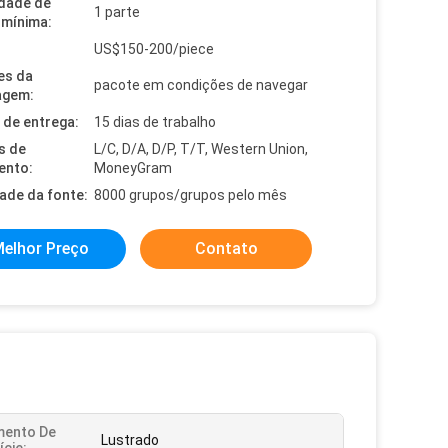
dade de
1 parte
mínima:
US$150-200/piece
es da
pacote em condições de navegar
agem:
de entrega:
15 dias de trabalho
s de
L/C, D/A, D/P, T/T, Western Union,
ento:
MoneyGram
dade da fonte:
8000 grupos/grupos pelo mês
elhor Preço
Contato
mento De
Lustrado