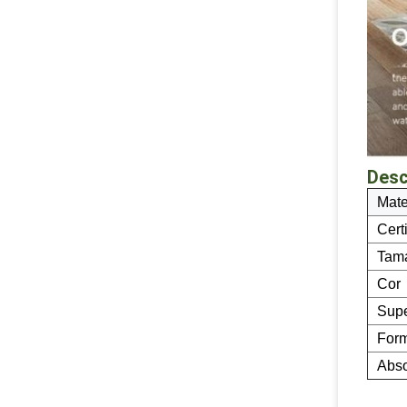
Desc
Mate
Cert
Tam
Cor
Supe
For
Abso