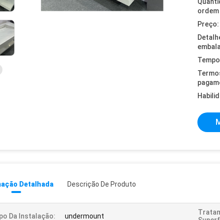
Quanti
ordem 
Preço:
Detalh
embal
Tempo 
Termo
pagam
Habili
M
mação Detalhada
Descrição De Produto
Trata
po Da Instalação:
undermount