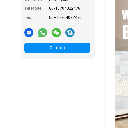
Telefone:
86-17704022476
Fax:
86--17704022476
Contato