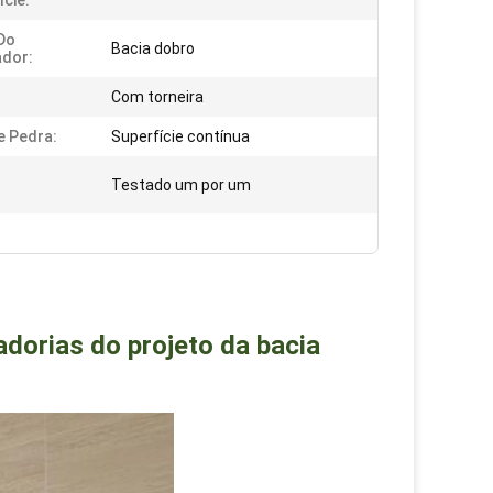
ície:
 Do
Bacia dobro
ador:
Com torneira
e Pedra:
Superfície contínua
Testado um por um
adorias do projeto da bacia