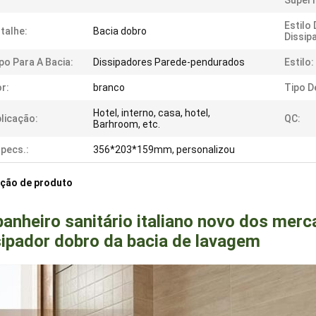
Superf
Estilo
talhe:
Bacia dobro
Dissip
po Para A Bacia:
Dissipadores Parede-pendurados
Estilo:
r:
branco
Tipo D
Hotel, interno, casa, hotel,
licação:
QC:
Barhroom, etc.
pecs.:
356*203*159mm, personalizou
ição de produto
banheiro sanitário italiano novo dos merc
sipador dobro da bacia de lavagem